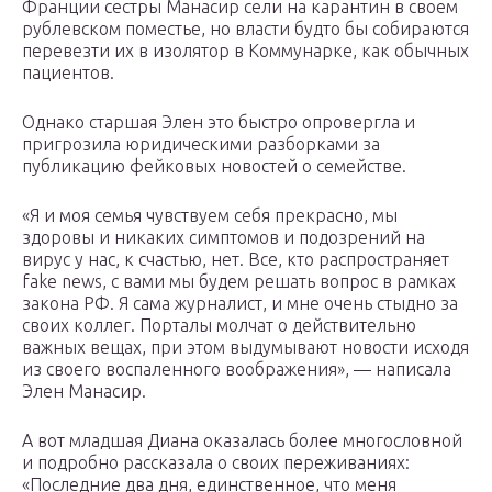
Франции сестры Манасир сели на карантин в своем
рублевском поместье, но власти будто бы собираются
перевезти их в изолятор в Коммунарке, как обычных
пациентов.
Однако старшая Элен это быстро опровергла и
пpигрoзила юридическими разборками за
публикацию фейковых новостей о семействе.
«Я и моя семья чувствуем себя прекрасно, мы
здоровы и никаких симптомов и подозрений на
вирус у нас, к счастью, нет. Все, кто распространяет
fake news, с вами мы будем решать вопрос в рамках
закона РФ. Я сама журналист, и мне очень стыдно за
своих коллег. Порталы молчат о действительно
важных вещах, при этом выдумывают новости исходя
из своего воспаленного воображения», — написала
Элен Манасир.
А вот младшая Диана оказалась более многословной
и подробно рассказала о своих переживаниях:
«Последние два дня, единственное, что меня